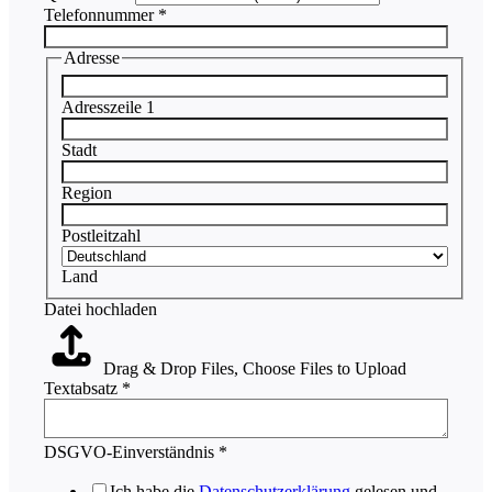
Adresse
Telefonnummer
*
Name
Adresse
Adresszeile 1
Stadt
Region
Postleitzahl
Land
Datei hochladen
Drag & Drop Files,
Choose Files to Upload
Textabsatz
*
DSGVO-Einverständnis
*
Ich habe die
Datenschutzerklärung
gelesen und